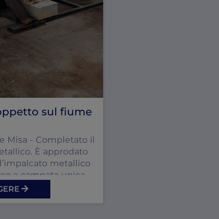
oppetto sul fiume
 Misa - Completato il
etallico. È approdato
l’impalcato metallico
rco a campata unica
a in località
GGERE
Ostra Vetere (AN).