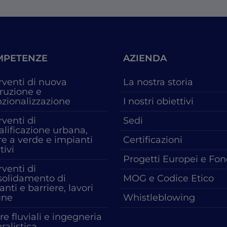
MPETENZE
AZIENDA
rventi di nuova
La nostra storia
ruzione e
nzionalizzazione
I nostri obiettivi
rventi di
Sedi
alificazione urbana,
e a verde e impianti
Certificazioni
tivi
Progetti Europei e Fon
rventi di
solidamento di
MOG e Codice Etico
anti e barriere, lavori
une
Whistleblowing
e fluviali e ingegneria
ralistica