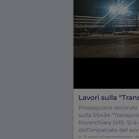
Lavori sulla “Tra
Proseguono secondo 
sulla SS434 “Transpo
Roverchiara (VR). Si è
dell’impalcato del so
e il posizionamento de