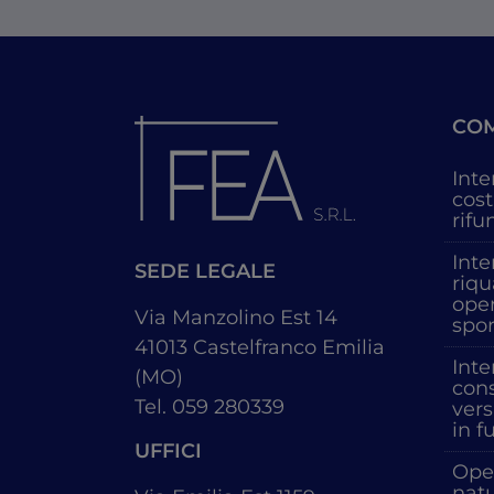
CO
Inte
cost
rifu
Inte
SEDE LEGALE
riqu
oper
Via Manzolino Est 14
spor
41013
Castelfranco Emilia
Inte
(MO)
con
Tel. 059 280339
vers
in f
UFFICI
Oper
natu