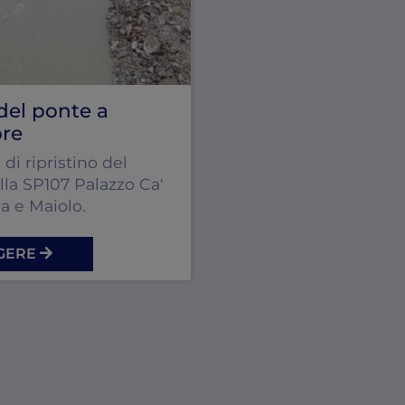
 del ponte a
ore
 di ripristino del
la SP107 Palazzo Ca'
ia e Maiolo.
GGERE