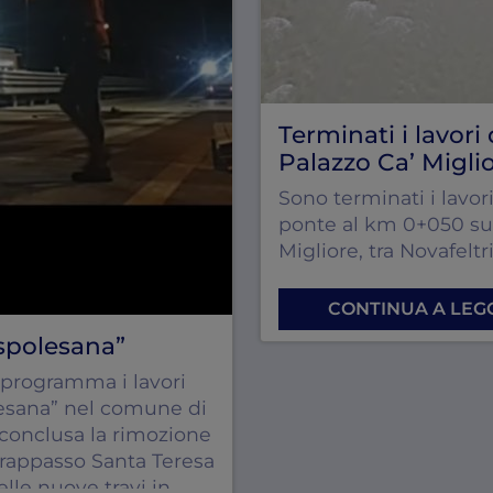
Terminati i lavori
Palazzo Ca’ Migli
Sono terminati i lavori
ponte al km 0+050 sul
Migliore, tra Novafeltr
CONTINUA A LE
nspolesana”
programma i lavori
lesana” nel comune di
 conclusa la rimozione
vrappasso Santa Teresa
lle nuove travi in